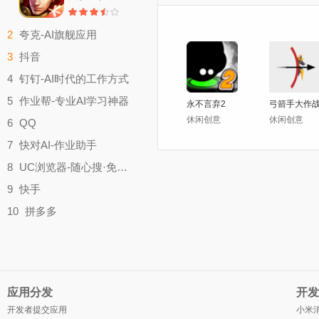
2
夸克-AI旗舰应用
实用工具
3
抖音
大小：179.9M
影音视听
4
钉钉-AI时代的工作方式
大小：357.4M
效率办公
5
作业帮-专业AI学习神器
永不言弃2
弓箭手大作
大小：321M
学习教育
休闲创意
休闲创意
6
QQ
大小：52.67M
聊天社交
7
快对AI-作业助手
大小：413.6M
实用工具
8
UC浏览器-随心搜·免费看
大小：49.83M
实用工具
9
快手
大小：132.2M
影音视听
10
拼多多
大小：182.3M
时尚购物
大小：26.03M
应用分发
开发
开发者提交应用
小米