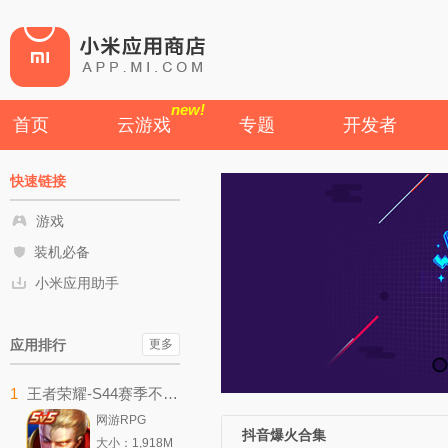
new!
首页
云游戏
专题
开发者
快速链接
游戏
装机必备
小米应用助手
应用排行
更多
1
王者荣耀-S44赛季不拘命格
网游RPG
抖音爆火合集
大小：1,918M