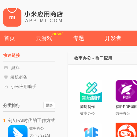
new!
首页
云游戏
专题
开发者
快速链接
效率办公 - 热门应用
游戏
装机必备
小米应用助手
分类排行
更多
简历制作
福昕PDF编
效率办公
效率办公
1
钉钉-AI时代的工作方式
效率办公
大小：321M