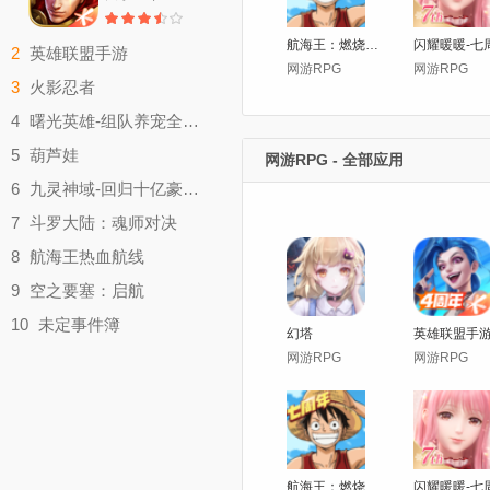
航海王：燃烧意志
2
英雄联盟手游
网游RPG
网游RPG
网游RPG
3
火影忍者
大小：1,769M
网游RPG
4
曙光英雄-组队养宠全新玩法
大小：1,970M
网游RPG
5
葫芦娃
网游RPG - 全部应用
大小：1,860M
网游RPG
6
九灵神域-回归十亿豪礼仙侠手游
大小：1,477M
网游RPG
7
斗罗大陆：魂师对决
大小：693.6M
网游RPG
8
航海王热血航线
大小：1,941M
网游RPG
9
空之要塞：启航
大小：1,670M
网游RPG
10
未定事件簿
幻塔
英雄联盟手
大小：731.7M
网游RPG
网游RPG
网游RPG
大小：361.9M
航海王：燃烧意志