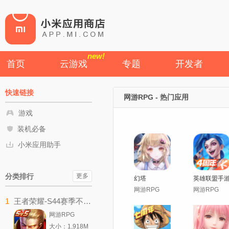
new!
首页
云游戏
专题
开发者
快速链接
网游RPG - 热门应用
游戏
装机必备
小米应用助手
分类排行
更多
幻塔
英雄联盟手
网游RPG
网游RPG
1
王者荣耀-S44赛季不拘命格
网游RPG
大小：1,918M