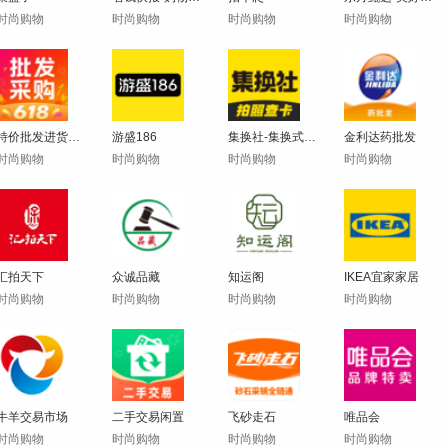
时尚购物
时尚购物
时尚购物
时尚购物
特价批发进货市场
游盛186
集换社-集换式卡牌TCG交易市场
金利达药批发
时尚购物
时尚购物
时尚购物
时尚购物
汇拍天下
众诚品藏
知运阁
IKEA宜家家居
时尚购物
时尚购物
时尚购物
时尚购物
牛羊交易市场
二手交易闲置
飞砂走石
唯品会
时尚购物
时尚购物
时尚购物
时尚购物