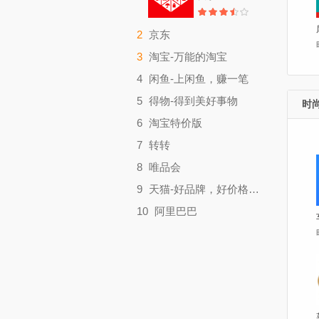
2
京东
时尚购物
3
淘宝-万能的淘宝
大小：90.26M
时尚购物
4
闲鱼-上闲鱼，赚一笔
大小：76.73M
时尚购物
5
得物-得到美好事物
时尚
大小：107M
时尚购物
6
淘宝特价版
大小：119.7M
时尚购物
7
转转
大小：66.55M
时尚购物
8
唯品会
大小：126.5M
时尚购物
9
天猫-好品牌，好价格，上天猫
大小：97.47M
时尚购物
10
阿里巴巴
大小：141.2M
时尚购物
大小：65.72M