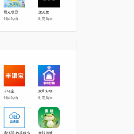
晨光联盟
丝芙兰
时尚购物
时尚购物
丰银宝
家和好物
时尚购物
时尚购物
店链盟-妙苒服饰
童蛙商城