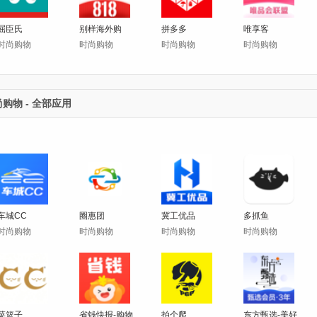
屈臣氏
别样海外购
拼多多
唯享客
时尚购物
时尚购物
时尚购物
时尚购物
购物 - 全部应用
车城CC
圈惠团
冀工优品
多抓鱼
时尚购物
时尚购物
时尚购物
时尚购物
菜篮子
省钱快报-购物省钱返利助手
拍个爬
东方甄选-美好生活,尽在东方甄选