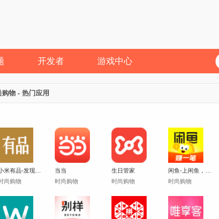
题
开发者
游戏中心
购物 - 热门应用
小米有品-发现好东西
当当
生日管家
闲鱼-上闲鱼，赚一笔
时尚购物
时尚购物
时尚购物
时尚购物