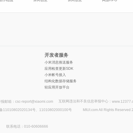
动作枪战
休闲创意
休闲创意
网游RPG
开发者服务
小米消息推送服务
应用检查更新SDK
小米帐号接入
结构化数据存储服务
轻应用开放平台
互联网违法和不良信息举报中心：
报邮箱：csc-report@xiaomi.com
www.12377.
1010802020134号、11010802000100号
MIUI.com All Rights Reserved 
联系电话：010-60606666