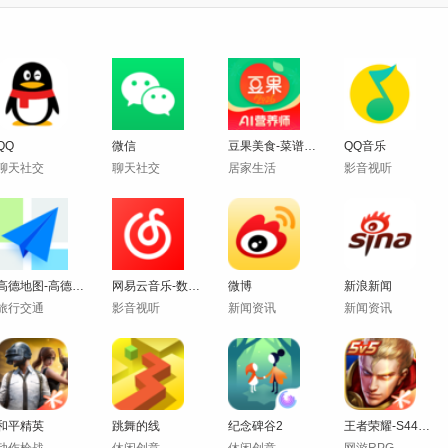
QQ
微信
豆果美食-菜谱食谱视频菜谱大全
QQ音乐
聊天社交
聊天社交
居家生活
影音视听
高德地图-高德打车,导航公交地铁
网易云音乐-数亿免费音乐畅听
微博
新浪新闻
旅行交通
影音视听
新闻资讯
新闻资讯
和平精英
跳舞的线
纪念碑谷2
王者荣耀-S44赛季不拘命格