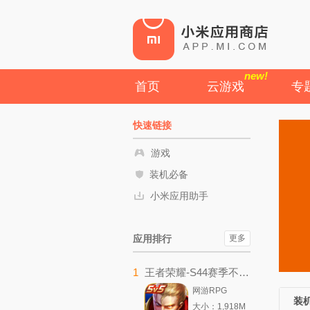
new!
首页
云游戏
专
快速链接
游戏
装机必备
小米应用助手
应用排行
更多
1
王者荣耀-S44赛季不拘命格
网游RPG
装
大小：1,918M