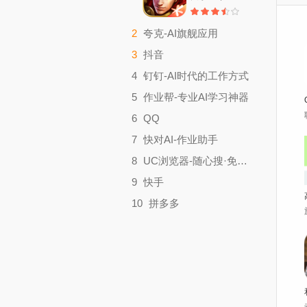
2
夸克-AI旗舰应用
实用工具
3
抖音
大小：179.9M
影音视听
4
钉钉-AI时代的工作方式
大小：357.4M
效率办公
5
作业帮-专业AI学习神器
大小：321M
学习教育
6
QQ
大小：52.67M
聊天社交
7
快对AI-作业助手
大小：413.6M
实用工具
8
UC浏览器-随心搜·免费看
大小：49.83M
实用工具
9
快手
大小：132.2M
影音视听
10
拼多多
大小：182.3M
时尚购物
大小：26.03M