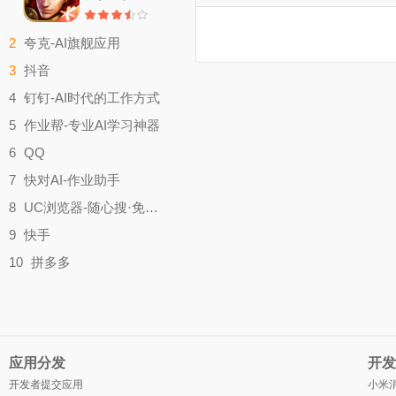
2
夸克-AI旗舰应用
实用工具
3
抖音
大小：179.9M
影音视听
4
钉钉-AI时代的工作方式
大小：357.4M
效率办公
5
作业帮-专业AI学习神器
大小：321M
学习教育
6
QQ
大小：52.67M
聊天社交
7
快对AI-作业助手
大小：413.6M
实用工具
8
UC浏览器-随心搜·免费看
大小：49.83M
实用工具
9
快手
大小：132.2M
影音视听
10
拼多多
大小：183.2M
时尚购物
大小：26.03M
应用分发
开发
开发者提交应用
小米