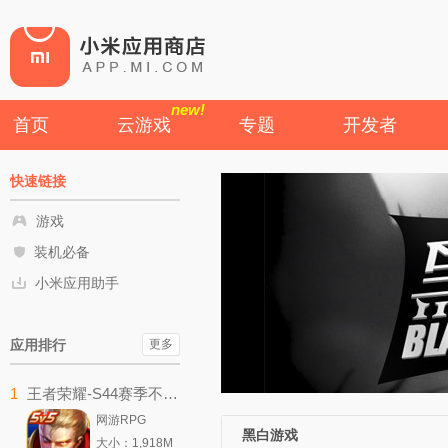
new!
首页
云游戏
专题
开发者
快速链接
游戏
装机必备
小米应用助手
应用排行
更多
1
王者荣耀-S44赛季不拘命格
网游RPG
黑白游戏
大小：1,918M