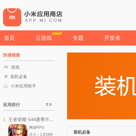
new!
首页
云游戏
专题
开发者
快速链接
游戏
装机必备
小米应用助手
应用排行
更多
1
王者荣耀-S44赛季不拘命格
网游RPG
装机必备
大小：1,918M