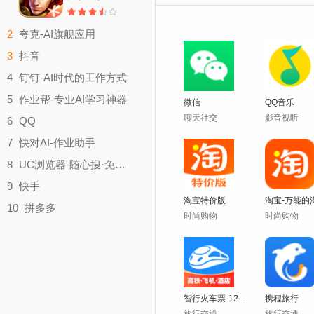
2
夸克-AI旗舰应用
实用工具
3
抖音
大小：179.9M
影音视听
4
钉钉-AI时代的工作方式
大小：357.4M
效率办公
5
作业帮-专业AI学习神器
微信
QQ音乐
大小：321M
学习教育
聊天社交
影音视听
6
QQ
大小：52.67M
聊天社交
7
快对AI-作业助手
大小：413.6M
实用工具
8
UC浏览器-随心搜·免费看
大小：49.83M
实用工具
9
快手
大小：132.2M
淘宝特价版
淘宝-万能的
影音视听
10
拼多多
时尚购物
时尚购物
大小：183.2M
时尚购物
大小：26.03M
智行火车票-12306官网出票
携程旅行