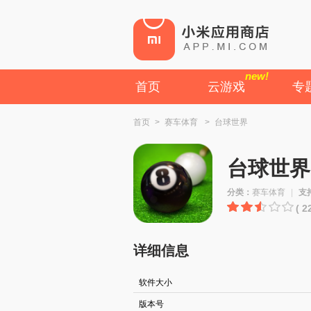
new!
首页
云游戏
专
首页
>
赛车体育
>
台球世界
台球世界
分类：
赛车体育
|
支
( 
详细信息
软件大小
版本号