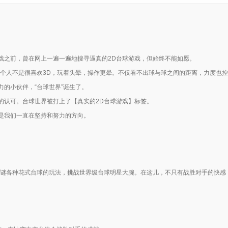
戏之前，曾在网上一遍一遍地搜寻逼真的2D台球游戏，但始终不能如愿。
我个人不是很喜欢3D，玩着头晕，操作更晕。不仅看不出球与球之间的距离，力度也
的小伙伴，“台球世界”诞生了。
的认可。台球世界被打上了【真实的2D台球游戏】标签。
是我们一直在坚持和努力的方向。
解谜各种花式台球的玩法，挑战世界级台球明星大腕。在这儿，不只有战胜对手的快感