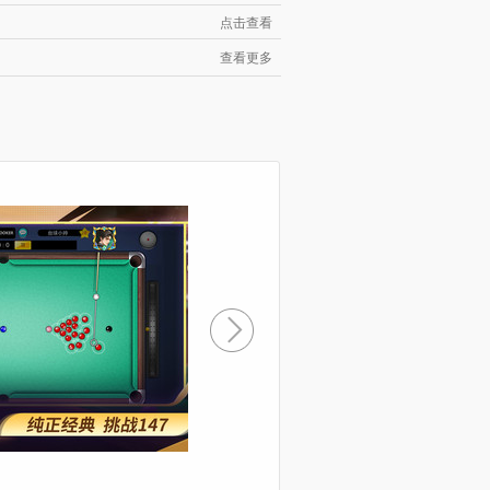
点击查看
查看更多