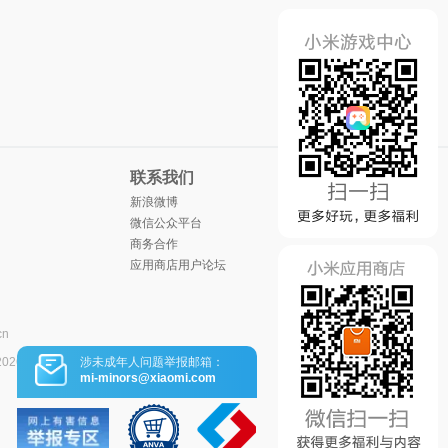
联系我们
新浪微博
微信公众平台
商务合作
应用商店用户论坛
cn
涉未成年人问题举报邮箱：
2026
mi-minors@xiaomi.com