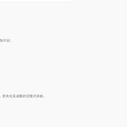
控制不好。
，更有化茧成蝶的涅槃式体验。