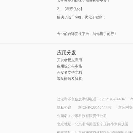
大奖赛赛制优化，预赛机会更多！
2、【程序优化】
解决了若干bug，优化了程序；
专业的台球竞技平台，与你携手前行！
应用分发
开发者提交应用
应用提交与审核
开发者支持文档
常见问题及解答
违法和不良信息举报电话：171-5104-4404
举
隐私协议
京ICP备10046444号
京公网安备1
公司名：小米科技有限责任公司
北京地址：北京市海淀区安宁庄路小米科技园
南京地址：江苏省南京市建邺区新城科技园互联