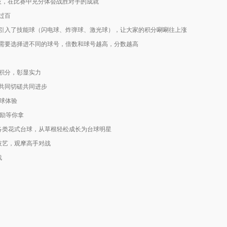
竞技，在比赛中充分体会战胜对手的成就
过百
还引入了技能球（闪电球、炸弹球、激光球），让大家的积分唰唰往上涨
家需要选择进不同的球号，倍数和球号越高，分数越高
得积分，彰显实力
，共同切磋共同进步
进球体验
奖励等你拿
谜各类花式台球，从草根轻松成长为台球明星
技艺，观摩高手对战
战