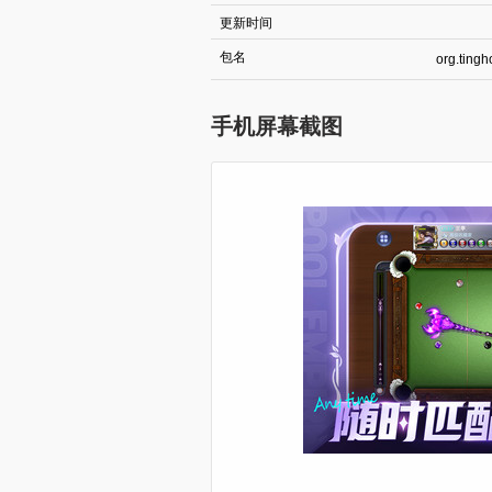
更新时间
包名
org.ting
手机屏幕截图