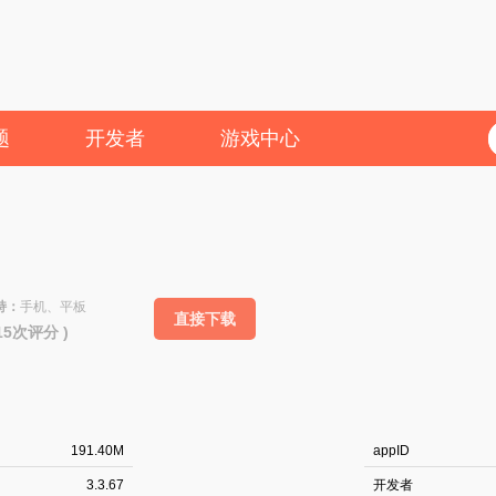
题
开发者
游戏中心
持：
手机、平板
直接下载
215次评分 )
191.40M
appID
3.3.67
开发者