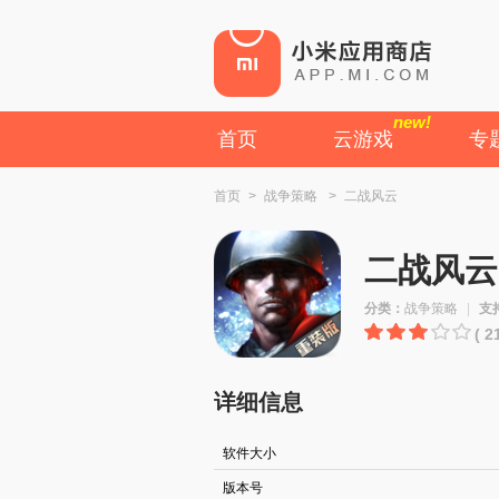
new!
首页
云游戏
专
首页
>
战争策略
>
二战风云
二战风云
分类：
战争策略
|
支
( 
详细信息
软件大小
版本号