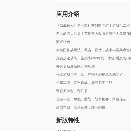
应用介绍
《二战风云》是一款社交战略网游！游戏以二次
自己的强大地盘！首度重大改版更有个人免费加
游戏特色：
大地图作战玩法，截击、设伏，战术丰富兵者诡
免费加速功能，告别“蜗牛”时代，体验“瞬息”快感
每月更新最新内容和玩法
强调游戏氛围，禁止在聊天刷屏骂人的网游
组建军团，联合作战，无兄弟不二战
迷你安装包、免注册
玩法丰富，单挑、团战、战争掮客，角色任选
画面精致，实景音效，细节到位
新版特性