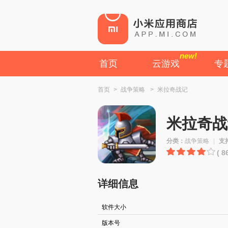
new!
首页
云游戏
专
首页
>
战争策略
>
米拉奇战记
米拉奇战
分类：
战争策略
|
支
( 
详细信息
软件大小
版本号