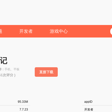
题
开发者
游戏中心
记
持：
手机、平板
直接下载
861次评分 )
95.33M
appID
7.7.23
开发者