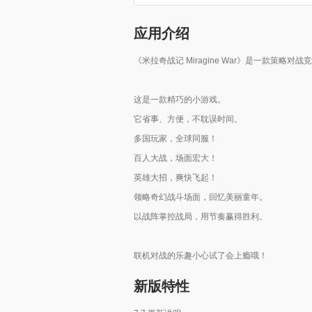
应用介绍
《米拉奇战记 Miragine War》是一款策
这是一款精巧的小游戏。
它省事、方便，不耽误时间。
多国玩家，全球同服！
百人大战，场面宏大！
英雄大招，爽快飞起！
领略奇幻战斗场面，回忆美丽童年。
以战阵掌控战局，用节奏赢得胜利。
联机对战的乐趣小心试了会上瘾哦！
新版特性