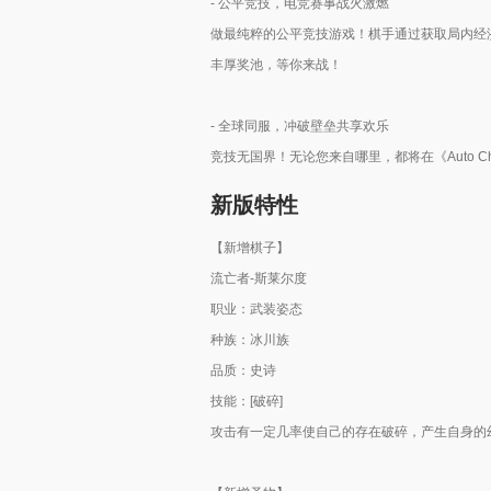
- 公平竞技，电竞赛事战火激燃
做最纯粹的公平竞技游戏！棋手通过获取局内经
丰厚奖池，等你来战！
- 全球同服，冲破壁垒共享欢乐
竞技无国界！无论您来自哪里，都将在《Auto 
新版特性
【新增棋子】
流亡者-斯莱尔度
职业：武装姿态
种族：冰川族
品质：史诗
技能：[破碎]
攻击有一定几率使自己的存在破碎，产生自身的