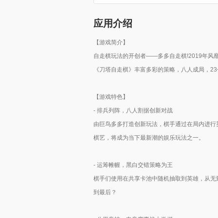
应用介绍
【游戏简介】
自走棋玩法的开创者——多多自走棋!2019年
《刀塔自走棋》丰富多彩的策略，八人成局，23
【游戏特色】
- 排兵列阵，八人割据创新对战
由巨鸟多多打造创新玩法，棋手通过在局内进行
棋艺，将成为当下最新潮的娱乐玩法之一。
- 运筹帷幄，黑白交错策略为王
棋手们使用在共享卡池中随机抽取到英雄，从无
到最后？