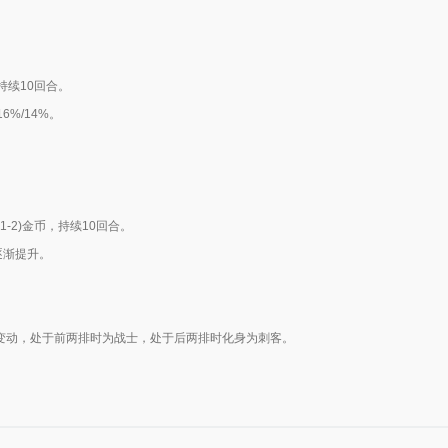
续10回合。
6%/14%。
-2)金币，持续10回合。
逐渐提升。
业变动，处于前两排时为战士，处于后两排时化身为刺客。