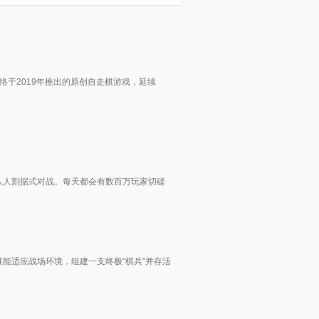
络于2019年推出的原创自走棋游戏，延续
八人割据式对战。每天都会有数百万玩家切磋
能适应战场环境，组建一支终极“棋兵”并存活