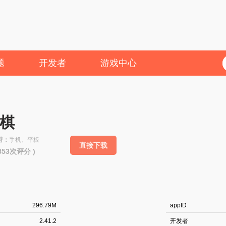
题
开发者
游戏中心
棋
持：
手机、平板
直接下载
1353次评分 )
296.79M
appID
2.41.2
开发者