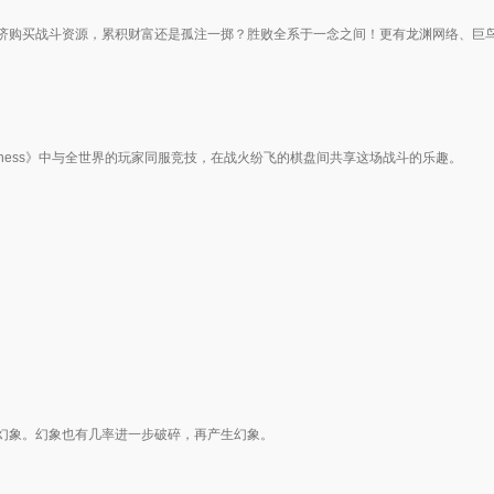
济购买战斗资源，累积财富还是孤注一掷？胜败全系于一念之间！更有龙渊网络、巨
Chess》中与全世界的玩家同服竞技，在战火纷飞的棋盘间共享这场战斗的乐趣。
幻象。幻象也有几率进一步破碎，再产生幻象。