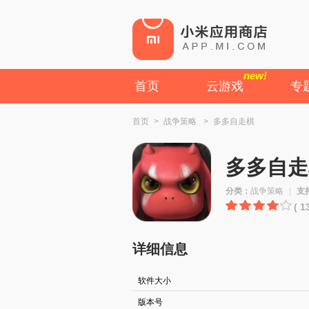
new!
首页
云游戏
专
首页
>
战争策略
>
多多自走棋
多多自走
分类：
战争策略
|
支
( 
详细信息
软件大小
版本号