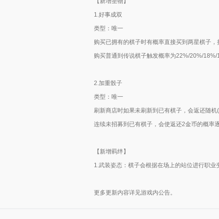
【新增圣物】
1.好事成双
类型：唯一
购买已拥有的棋子时有概率直接买到两星棋子，持
购买普通到传说棋子触发概率为22%/20%/18%/1
2.加重骰子
类型：唯一
刷新商店时如果未刷新到已有棋子，会返还随机(1
连续未招募到已有棋子，会使返还2金币的概率
【新增羁绊】
1.武装姿态：棋子会根据在场上的站位进行职
更多更新内容详见游戏内公告。