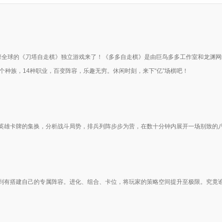
风靡全球的《刀塔自走棋》独立游戏来了！《多多自走棋》是由巨鸟多多工作室和龙渊网
个种族，14种职业，百变阵容，乐趣无穷。休闲时刻，来下“亿”场棋吧！
英雄卡牌的集换，分析战斗局势，排兵列阵步步为营，在数十分钟内展开一场别致的
到有搭建自己的专属阵容。进化、组合、卡位，将玩家的策略空间提升至极限。究竟谁