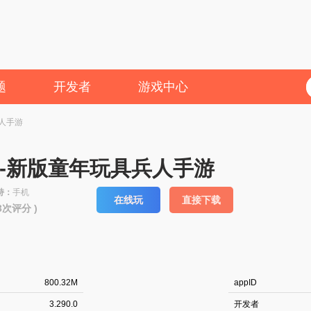
题
开发者
游戏中心
人手游
-新版童年玩具兵人手游
持：
手机
在线玩
直接下载
73次评分 )
800.32M
appID
3.290.0
开发者