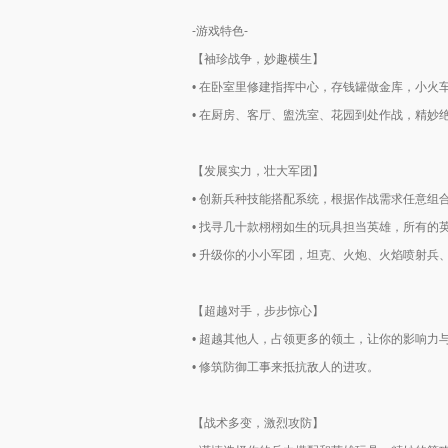
-游戏特色-
【袖珍战争，妙趣横生】
• 在卧室里修建指挥中心，存钱罐做金库，小
• 在厨房、客厅、盥洗室、花园到处作战，精妙
【发展实力，壮大军团】
• 创新兵种技能搭配系统，根据作战需求任意组
• 找寻几十款栩栩如生的玩具担当英雄，所有的
• 升级你的小小军团，坦克、火炮、火焰喷射兵
【超越对手，步步惊心】
• 超越其他人，占领更多的领土，让你的影响力
• 修筑防御工事来抵抗敌人的进攻。
【战术多变，激烈攻防】