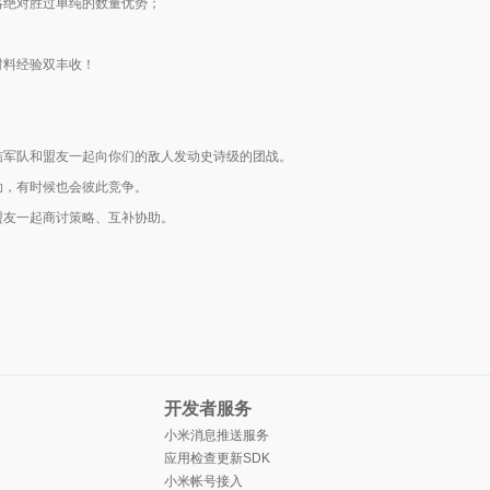
略绝对胜过单纯的数量优势；
材料经验双丰收！
结军队和盟友一起向你们的敌人发动史诗级的团战。
助，有时候也会彼此竞争。
盟友一起商讨策略、互补协助。
开发者服务
小米消息推送服务
应用检查更新SDK
小米帐号接入