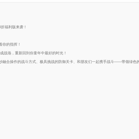
3折福利版来袭！
着你的指挥！
变成战场，重新回到你童年中最好的时光！
妙融合操作的战斗方式、极具挑战的防御关卡、和朋友们一起携手战斗——带领绿色
。