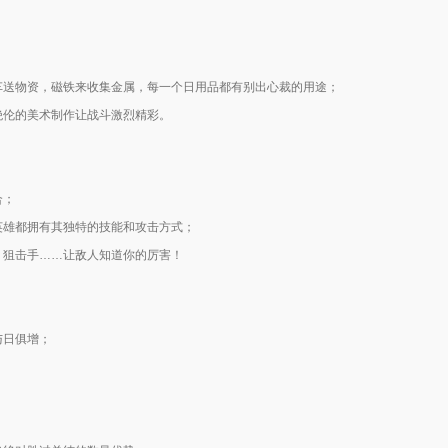
火车送物资，磁铁来收集金属，每一个日用品都有别出心裁的用途；
绝伦的美术制作让战斗激烈精彩。
合；
英雄都拥有其独特的技能和攻击方式；
、狙击手……让敌人知道你的厉害！
与日俱增；