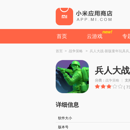
new!
首页
云游戏
专
首页
>
战争策略
>
兵人大战-新版童年玩具兵
兵人大战
分类：
战争策略
|
支
( 
详细信息
软件大小
版本号